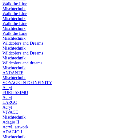
Walk the Line
Mischtechnik
Walk the Line
Mischtechnik
Walk the Line
Mischtechnik
Walk the Line
Mischtechnik
Wildcolors and Dreams
Mischtechnik
Wildcolors and Dreams
Mischtechnik
Wildcolors and dreams
Mischtechnik
ANDANTE
Mischtechnik
VOYAGE INTO INFINITY
Acryl
FORTISSIMO
Acryl
LARGO
Acryl
VIVACE
Mischtechnik
Adagio II
Acryl, artwork
ADAGIO I
Mischtechnik